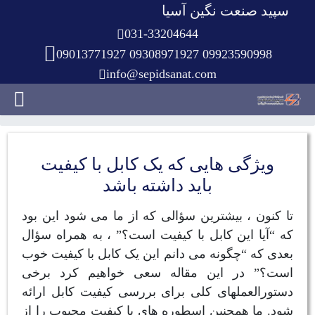
سپید صنعت نگین آسیا
031-33204644
09013771927 09308971927 09923590998
info@sepidsanat.com
ویژگی هایی که یک کابل با کیفیت
باید داشته باشد
تا کنون ، بیشترین سؤالی که از ما می شود این بود
که “آیا این کابل با کیفیت است؟” ، به همراه سؤال
بعدی که “چگونه می دانم این یک کابل با کیفیت خوب
است؟” در این مقاله سعی خواهیم کرد برخی
دستورالعملهای کلی برای بررسی کیفیت کابل ارائه
شود. ما همچنین اسطوره های با کیفیت محبوب را از