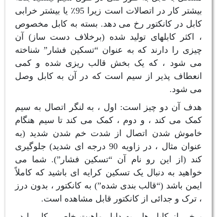
بیشتر کار در اتصالات است زیرا 95٪ یا بیشتر خرابی
کابل در کانکتور رخ می دهد. بسته به کابل مخصوص
، اکثر کابلهای تولید شده (برخلاف دست ساز) آن
چیزی را دارند که به عنوان “تسکین فشار” شناخته
می شود ، که یک بخش قالب ریزی شده و کمی
انعطاف پذیر از سیم است که در آن به کابل وصل
می شود.
هدف آن دو چیز است: اول ، به لنگر اتصال به سیم
کمک می کند ، و دوم ، کمک می کند تا سیم هنگام
خاموش شدن اتصال از شدت خم شدن شدید (به
عنوان مثال ، در زاویه 90 درجه ای شدید) جلوگیری
کند (از این رو نام آن “تسکین فشار”). شما می
خواهید به دنبال یک تسکین کرایه ای باشید که کاملاً
ایمن باشد (“قالب بندی شده”) به کانکتور ، بدون درز
، ترک و جدائی از کانکتور قابل مشاهده است.
برخی از کابل ها ، به دلیل ماهیت خاص ، کار را در