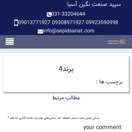
سپید صنعت نگین آسیا
031-33204644
09013771927 09308971927 09923590998
info@sepidsanat.com
برند4
برچسب ها :
مطالب مرتبط
نشانی ایمیل شما منتشر نخواهد شد.
بخش‌های موردنیاز علامت‌گذاری شده‌اند
*
your comment